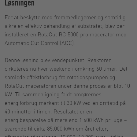
Løsningen
For at beskytte mod fremmedlegemer og samtidig
sikre en effektiv behandling af substratet, blev der
installeret en RotaCut RC 5000 pro macerator med
Automatic Cut Control (ACC).
Denne løsning blev vendepunktet. Reaktoren
cirkuleres nu hver weekend i omkring 60 timer. Det
samlede effektforbrug fra rotationspumpen og
RotaCut maceratoren under denne proces er blot 10
kW. Til sammenligning faldt omrørernes
energiforbrug markant til 30 kW ved en driftstid på
40 minutter i timen. Resultatet er en
energibesparelse på mere end 1.600 kWh pr. uge –
svarende til cirka 85.000 kWh om året eller,
afhængigt af regionen, 10.000–12.000 euro i årlige