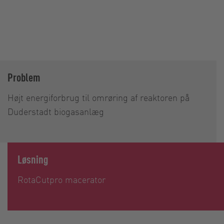
Problem
Højt energiforbrug til omrøring af reaktoren på
Duderstadt biogasanlæg
Løsning
RotaCut
pro macerator