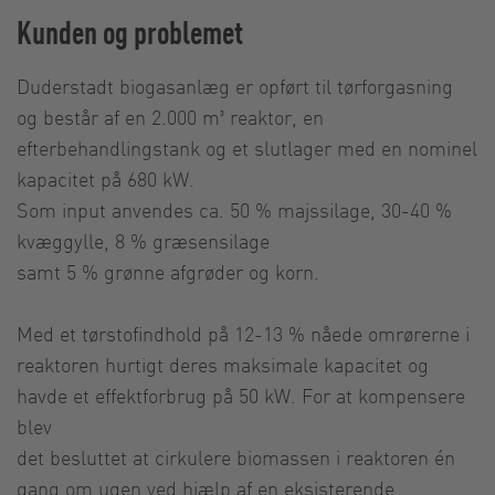
Kunden og problemet
Duderstadt biogasanlæg er opført til tørforgasning
og består af en 2.000 m³ reaktor, en
efterbehandlingstank og et slutlager med en nominel
kapacitet på 680 kW.
Som input anvendes ca. 50 % majssilage, 30-40 %
kvæggylle, 8 % græsensilage
samt 5 % grønne afgrøder og korn.
Med et tørstofindhold på 12-13 % nåede omrørerne i
reaktoren hurtigt deres maksimale kapacitet og
havde et effektforbrug på 50 kW. For at kompensere
blev
det besluttet at cirkulere biomassen i reaktoren én
gang om ugen ved hjælp af en eksisterende