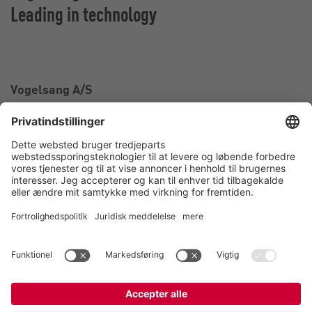
Leading in technology
Vogelsang A/S
Industriparken 2
6880 Tarm
Danmark
CVR nr. 1196499
Kontakt
Tel.:
+45 97 37 27 77
E-Mail:
info@vogelsang-as.dk