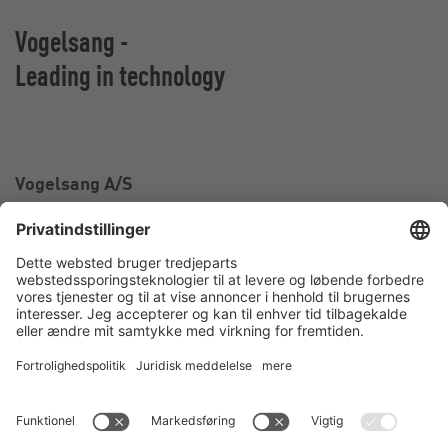
Vogelsang -
Leading in technology
Vogelsang A/S
Industriparken 2
6880 Tarm
Danmark
CVR nr. 1196499
Kontakt
Tel.:
+45 97 37 27 77
E-Mail:
info@vogelsang-as.dk