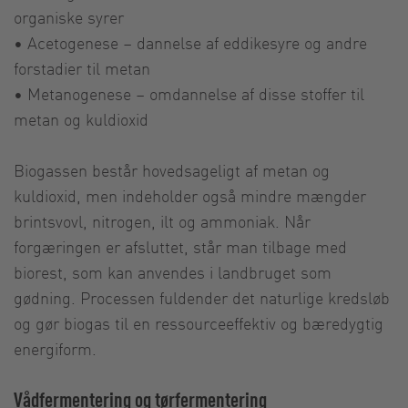
organiske syrer
• Acetogenese – dannelse af eddikesyre og andre
forstadier til metan
• Metanogenese – omdannelse af disse stoffer til
metan og kuldioxid
Biogassen består hovedsageligt af metan og
kuldioxid, men indeholder også mindre mængder
brintsvovl, nitrogen, ilt og ammoniak. Når
forgæringen er afsluttet, står man tilbage med
biorest, som kan anvendes i landbruget som
gødning. Processen fuldender det naturlige kredsløb
og gør biogas til en ressourceeffektiv og bæredygtig
energiform.
Vådfermentering og tørfermentering