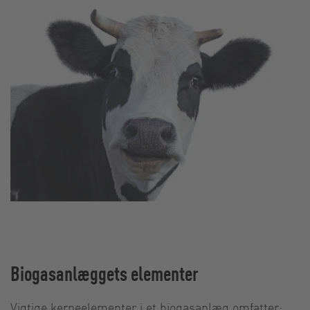
Biogasanlæggets elementer
Vigtige kerneelementer i et biogasanlæg omfatter: