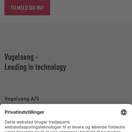
TILMELD DIG NU!
Vogelsang -
Leading in technology
Vogelsang A/S
Industriparken 2
6880 Tarm
Danmark
CVR nr. 1196499