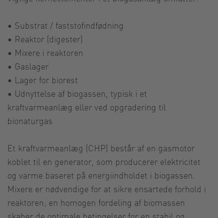
• Substrat / faststofindfødning
• Reaktor (digester)
• Mixere i reaktoren
• Gaslager
• Lager for biorest
• Udnyttelse af biogassen, typisk i et
kraftvarmeanlæg eller ved opgradering til
bionaturgas
Et kraftvarmeanlæg (CHP) består af en gasmotor
koblet til en generator, som producerer elektricitet
og varme baseret på energiindholdet i biogassen.
Mixere er nødvendige for at sikre ensartede forhold i
reaktoren; en homogen fordeling af biomassen
skaber de optimale betingelser for en stabil og