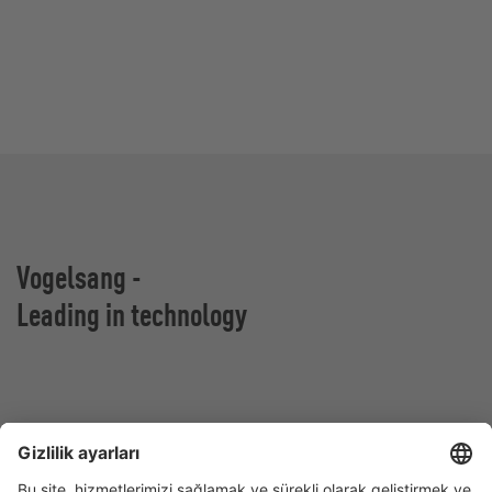
Vogelsang -
Leading in technology
Vogelsang GmbH & Co. KG
Holthoege 10-14