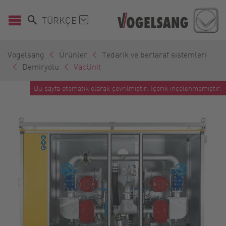
TÜRKÇE
Vogelsang
Ürünler
Tedarik ve bertaraf sistemleri
Demiryolu
VacUnit
Bu sayfa otomatik olarak çevrilmiştir. İçerik incelenmemiştir.