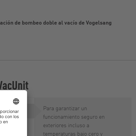
tación de bombeo doble al vacío de Vogelsang
VacUnit
Para garantizar un
funcionamiento seguro en
exteriores incluso a
perativos,
temperaturas bajo cero y