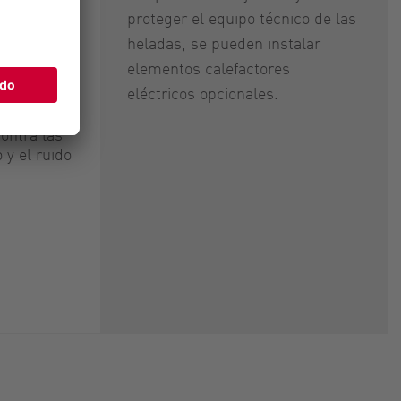
proteger el equipo técnico de las
heladas, se pueden instalar
 como
elementos calefactores
uina
eléctricos opcionales.
ontra las
 y el ruido