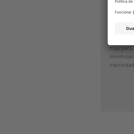
denominad
diseño fac
mantenimi
de los equ
vuelven a 
muy poco 
minimizán
inactividad