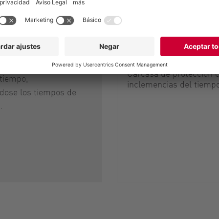
mantenimiento remoto
o QuickService. Este
ilita especialmente el
Contenedor de sistema
ento y la reparación
compartimento de mág
transitable
ipos. Los sistemas
estar disponibles en
Carcasa de protección c
tiempo,
inclemencias del tiempo
dose los tiempos de
.