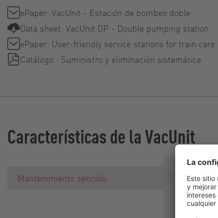
ePaper: VacUnit - Estación de bombeo doble
Data sheet: VacUnit DP - Double pumping station
ePaper: User-friendly service stations for train care
Catálogo : Suministro y eliminación sistemática
Características de la VacUnit
Nuestros 
Mantenimiento sencillo
lobulares 
están con
ingenioso 