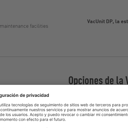
VacUnit DP, la es
 maintenance facilities
Opciones de la 
productos con bombas
Calefacción
rotativas de la serie VX
struidos según un
Recopilación de datos o
monitorización online y
concepto de diseño,