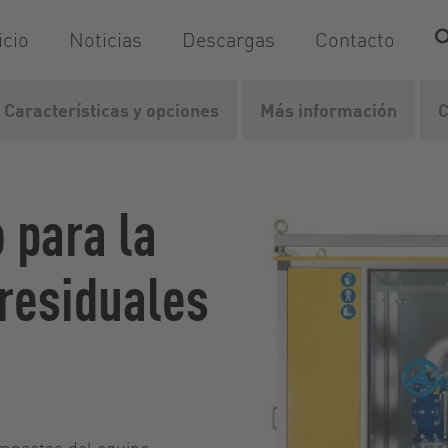
icio
Noticias
Descargas
Contacto
Características y opciones
Más información
C
erroviarias
VacUnit
 para la
residuales
ompactas del equipo