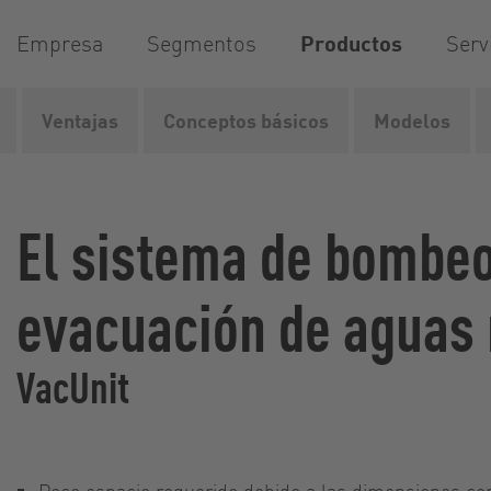
Empresa
Segmentos
Productos
Serv
Ventajas
Conceptos básicos
Modelos
Vogelsang
Productos
Sistemas de suministro y...
F
El sistema de bombeo
evacuación de aguas 
VacUnit
Poco espacio requerido debido a las dimensiones c