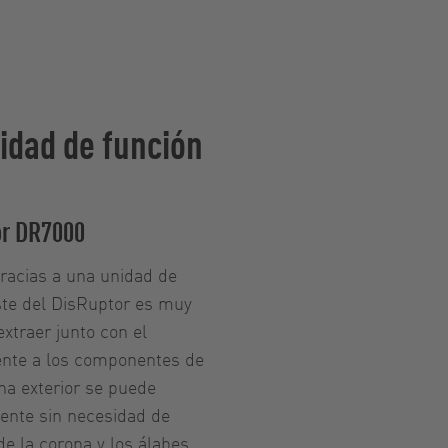
idad de función
or DR7000
racias a una unidad de
ste del DisRuptor es muy
extraer junto con el
ente a los componentes de
ona exterior se puede
ente sin necesidad de
de la corona y los álabes