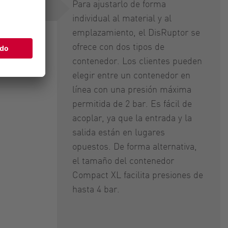
Para ajustarlo de forma
individual al material y al
emplazamiento, el DisRuptor se
ofrece con dos tipos de
contenedor. Los clientes pueden
elegir entre un contenedor en
línea con una presión máxima
permitida de 2 bar. Es fácil de
acoplar, ya que la entrada y la
salida están en lugares
opuestos. De forma alternativa,
el tamaño del contenedor
Compact XL facilita presiones de
hasta 4 bar.