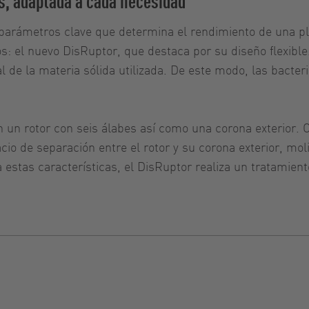
s, adaptada a cada necesidad
 parámetros clave que determina el rendimiento de una p
s: el nuevo DisRuptor, que destaca por su diseño flexible
l de la materia sólida utilizada. De este modo, las bacter
un rotor con seis álabes así como una corona exterior. Cu
cio de separación entre el rotor y su corona exterior, mo
 a estas características, el DisRuptor realiza un tratamien