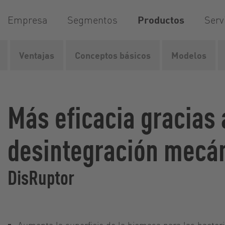
Empresa
Segmentos
Productos
Serv
Ventajas
Conceptos básicos
Modelos
Vogelsang
Productos
Tecnología de desintegración
Más eficacia gracias 
desintegración mecá
DisRuptor
Aumenta la superficie de la biomasa para las bacter