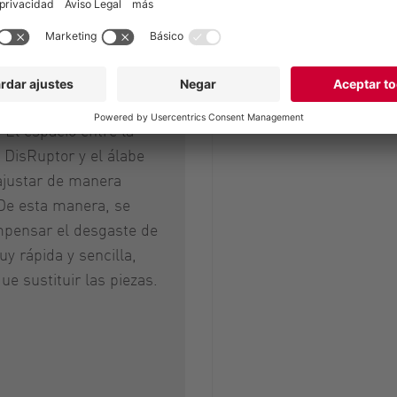
de función variable es
Tipos
rística más destacada
tor. Permite ajustar el
Base
 individualmente para
Materiales
a la biomasa y a la
. El espacio entre la
 DisRuptor y el álabe
ajustar de manera
 De esta manera, se
pensar el desgaste de
 rápida y sencilla,
ue sustituir las piezas.