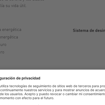
a su vida útil.
a energética
Sistema de desi
energética
turo
uro
Opciones del D