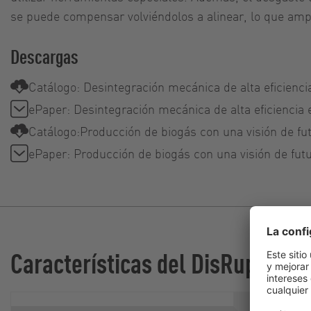
se puede compensar volviéndolos a alinear, lo que amplí
Descargas
Catálogo: Desintegración mecánica de alta eficienci
ePaper: Desintegración mecánica de alta eficiencia 
Catálogo:Producción de biogás con una visión de fu
ePaper: Producción de biogás con una visión de fut
Características del DisRuptor