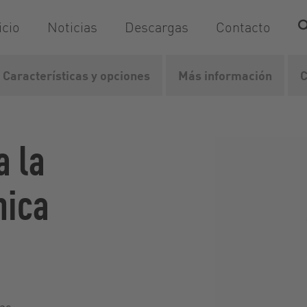
icio
Noticias
Descargas
Contacto
Características y opciones
Más información
C
Desintegración mecánica
DisRuptor
a la
nica
ias