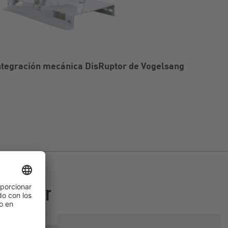
ntegración mecánica DisRuptor de Vogelsang
isRuptor