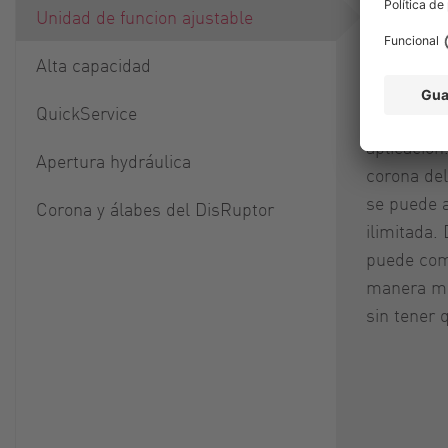
La unidad 
Unidad de funcion ajustable
la caracte
del DisRup
Alta capacidad
DisRuptor
QuickService
adaptarse 
aplicación
Apertura hydráulica
corona del
se puede 
Corona y álabes del DisRuptor
ilimitada.
puede com
manera muy
sin tener q