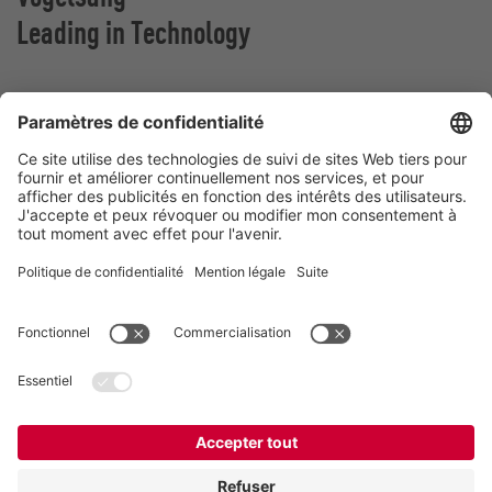
Leading in Technology
Vogelsang France
Z.A. De Fontgrave
26740 Montboucher sur Jabron
France
Contact
Téléphone:
+ (33) 04.75.52.74.50
france@vogelsang.info