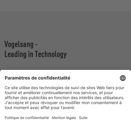
Vogelsang -
Leading in Technology
Vogelsang France
Z.A. De Fontgrave
26740 Montboucher sur Jabron
France
Contact