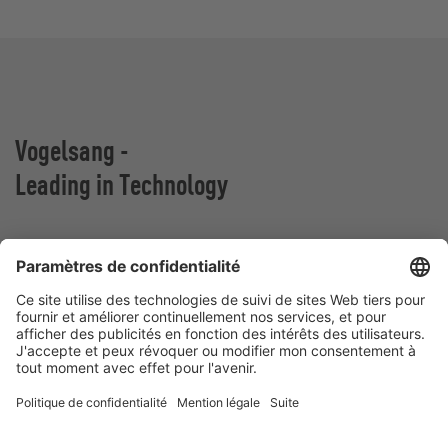
Vogelsang -
Leading in Technology
VOGELSANG BELGIUM N.V.
Slingerstraat 50
8820 Torhout
Belgique
Contact