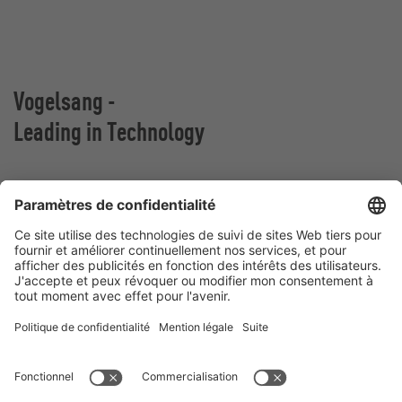
Vogelsang -
Leading in Technology
VOGELSANG BELGIUM N.V.
Slingerstraat 50
8820 Torhout
Belgique
Contact
Téléphone:
+32 51 81 96 40