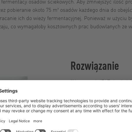
e fermentacji osadów ściekowych. Aby zmniejszyć ilość 
ez pobieranie około 75 m³ osadów każdego dnia do obejści
racanie ich do wieży fermentacyjnej. Ponieważ w użyciu
dzaju, co wymagałoby kosztownych prac budowlanych ze w
Rozwiązanie
"Na targach IFAT dowiedzi
kierownik ds. ścieków Ste
przydatna, biorąc pod uwa
ułatwiają podłączenie po
działającego sita, stale z
wyższa odporność na ciała
A nawet jeśli jakaś bryła 