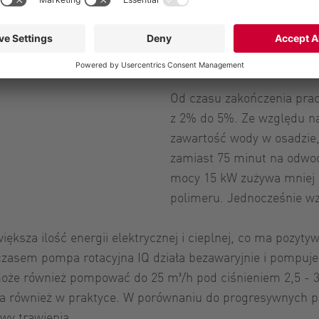
elementów pompujących oz
w przeciwieństwie do na
Sternkiker, wyjaśniając, 
Od czasu zakończenia pra
z 2% do 5%. Ze względu n
zawartość wody w osadzie,
zamiast 75 minut na odwo
mocy 15 kW zużywa mniej e
polimeru. Jednocześnie wz
iększa ilość energii elektrycznej i cieplnej, co ma pozyt
zasem pompa rotacyjna IQ działa bezawaryjnie i pompuje 
może również pompować do 25 m³/h pod ciśnieniem 2,5 - 3 
ła również w praktyce. W porównaniu do progresywnych p
wy trawienia.