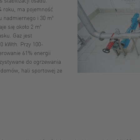
 stabilizacji osadu.
64 roku, ma pojemność
du nadmiernego i 30 m³
je się około 2 m³
sku. Gaz jest
00 kWth. Przy 100-
rowanie 61% energii
rzystywane do ogrzewania
 domów, hali sportowej ze