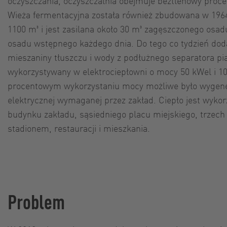
oczyszczania, oczyszczalnia obejmuje beztlenowy proces
Wieża fermentacyjna została również zbudowana w 19
1100 m³ i jest zasilana około 30 m³ zagęszczonego osa
osadu wstępnego każdego dnia. Do tego co tydzień doda
mieszaniny tłuszczu i wody z podłużnego separatora pia
wykorzystywany w elektrociepłowni o mocy 50 kWel i 1
procentowym wykorzystaniu mocy możliwe było wygene
elektrycznej wymaganej przez zakład. Ciepło jest wyko
budynku zakładu, sąsiedniego placu miejskiego, trzech
stadionem, restauracji i mieszkania.
Problem