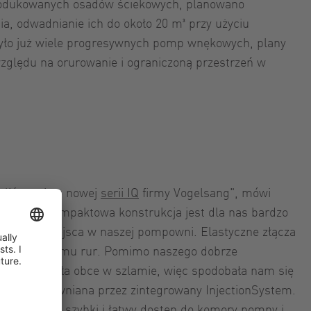
produkowanych osadów ściekowych, planowano
a, odwadnianie ich do około 20 m³ przy użyciu
 było już wiele progresywnych pomp wnękowych, plany
zględu na orurowanie i ograniczoną przestrzeń w
eliśmy się o nowej
serii IQ
firmy Vogelsang", mówi
rnkiker. "Kompaktowa konstrukcja jest dla nas bardzo
gę brak miejsca w naszej pompowni. Elastyczne złącza
mpy do systemu rur. Pomimo naszego dobrze
najdujemy ciała obce w szlamie, więc spodobała nam się
 obce zapewniana przez zintegrowany InjectionSystem.
zatka pompę, szybki i łatwy dostęp do komory pompy i