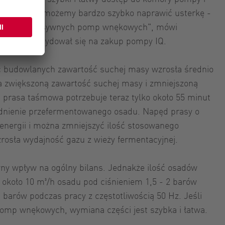
nacza, że możemy bardzo szybko naprawić usterkę -
szych progresywnych pomp wnękowych", mówi
dlaczego zdecydował się na zakup pompy IQ.
c budowlanych zawartość suchej masy wzrosła średnio
a zwiększoną zawartość suchej masy i zmniejszoną
 prasa taśmowa potrzebuje teraz tylko około 55 minut
dnienie przefermentowanego osadu. Napęd prasy o
nergii i można zmniejszyć ilość stosowanego
rosła wydajność gazu z wieży fermentacyjnej.
ywny wpływ na ogólny bilans. Jednakże ilość osadów
około 10 m³/h osadu pod ciśnieniem 1,5 - 2 barów
barów podczas pracy z częstotliwością 50 Hz. Jeśli
omp wnękowych, wymiana części jest szybka i łatwa.