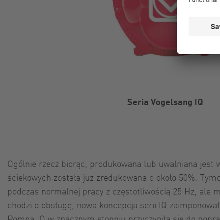
Seria Vogelsang IQ
Ogólnie rzecz biorąc, produkowana lub uwalniana jest w
ściekowych została już zredukowana o około 50%. Tymc
podczas normalnej pracy z częstotliwością 25 Hz, ale 
chodzi o obsługę, nowa koncepcja serii IQ zaimponowa
Pompa IQ w znacznym stopniu przyczyniła się do popra