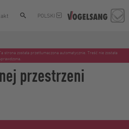
akt
POLSKI
Ta strona została przetłumaczona automatycznie. Treść nie została
sprawdzona.
nej przestrzeni