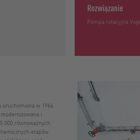
Rozwiązanie
ę
Pompa rotacyjna Vog
ła uruchomiona w 1964
ie modernizowana i
25 000 równoważnych
 chemicznych etapów