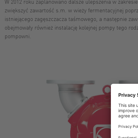
W 2012 roku zaplanowano dalsze ulepszenia w zakresi
zwiększyć zawartość s.m. w wieży fermentacyjnej poprz
istniejącego zagęszczacza taśmowego, a następnie zaw
obejmowały również instalację kolejnej pompy tego ro
pompowni.