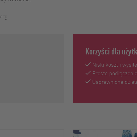
berg
Korzyści dla uży
Niski koszt i wysi
Proste podłączenie
Usprawnione działa