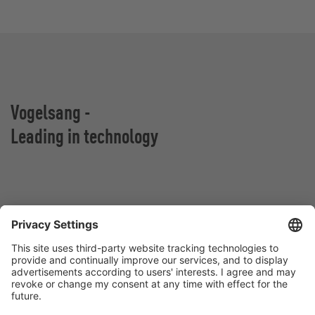
Vogelsang -
Leading in technology
VOGELSANG Sp. z o.o.
Al. San Francisco 9
55-020 Rzeplin
Polska
Kontakt