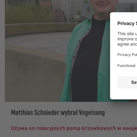
Matthias Schnieder wybrał Vogelsang
Używa on rotacyjnych pomp krzywkowych w swoje