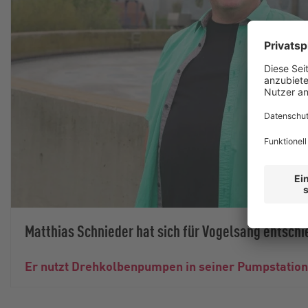
Matthias Schnieder hat sich für Vogelsang entsch
Er nutzt Drehkolbenpumpen in seiner Pumpstation