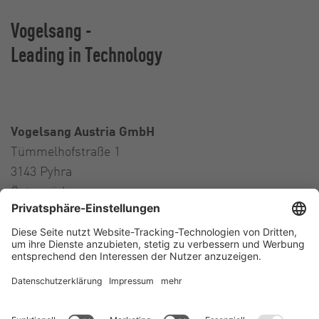
Vogelsang -
Leading in Technology
Vogelsang Austria GmbH
Tümmelhofstraße 1
3143 Pyhra
Österreich
Contact
Tel.:
+43 664 16 56 724
E-Mail:
austria@vogelsang.info