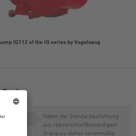
pump IQ112 of the IQ series by Vogelsang
-Serie
Neben der Standardausführung
aus reibverschleißbeständigem
Grauguss stehen serienmäßig