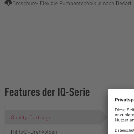
Broschüre: Flexible Pumpentechnik je nach Bedarf
Features der IQ-Serie
Quality-Cartridge
HiFlo®-Drehkolben