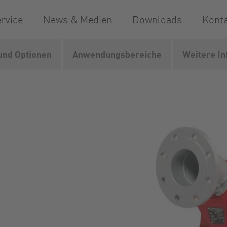
rvice
News & Medien
Downloads
Kont
und Optionen
Anwendungsbereiche
Weitere I
IQ series