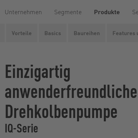
Unternehmen
Segmente
Produkte
Se
Vorteile
Basics
Baureihen
Features 
Vogelsang
Produkte
Pumpen
Drehkolbenpumpen
Einzigartig
anwenderfreundliche
Drehkolbenpumpe
IQ-Serie