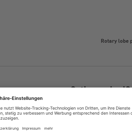
Rotary lobe 
Optionen der IQ
Materialvielfalt
ATEX