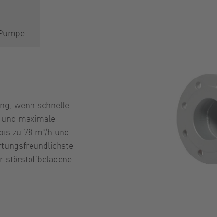
e Pumpe
ung, wenn schnelle
g und maximale
 bis zu 78 m³/h und
artungsfreundlichste
 störstoffbeladene