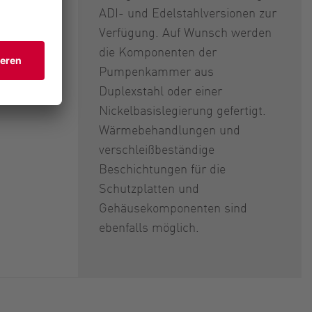
ADI- und Edelstahlversionen zur
Verfügung. Auf Wunsch werden
die Komponenten der
Pumpenkammer aus
Duplexstahl oder einer
Nickelbasislegierung gefertigt.
Wärmebehandlungen und
verschleißbeständige
Beschichtungen für die
Schutzplatten und
Gehäusekomponenten sind
ebenfalls möglich.