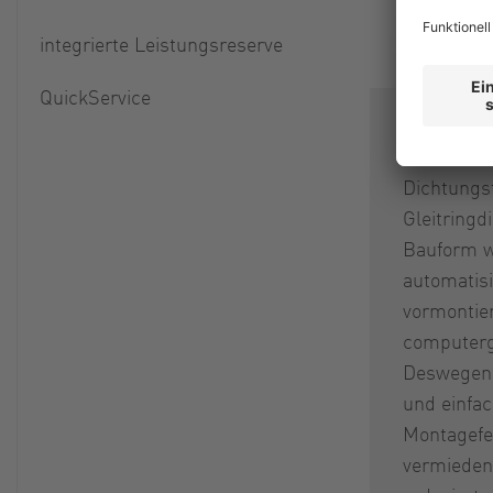
integrierte Leistungsreserve
QuickService
Die Vogels
steht für
Dichtungst
Gleitringd
Bauform w
automatisi
vormontie
computerg
Deswegen i
und einfa
Montagefe
vermieden