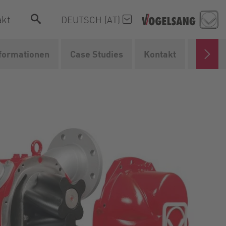
akt
DEUTSCH (AT)
nformationen
Case Studies
Kontakt
Weiter