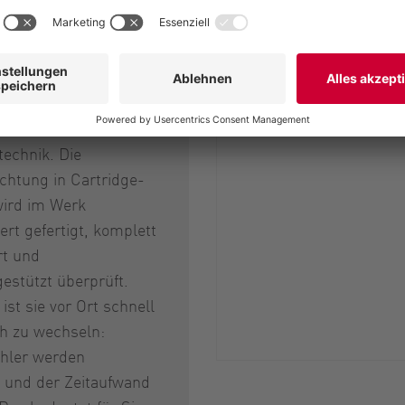
ang Quality-Cartridge
 moderne
echnik. Die
ichtung in Cartridge-
ird im Werk
ert gefertigt, komplett
rt und
estützt überprüft.
st sie vor Ort schnell
ch zu wechseln:
hler werden
 und der Zeitaufwand