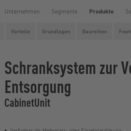
Unternehmen
Segmente
Produkte
Se
Vorteile
Grundlagen
Baureihen
Feat
Vogelsang
Produkte
Ver- und Entsorgungssysteme
Schranksystem zur V
Entsorgung
CabinetUnit
Verfügbar als Mehrplatz- oder Einzelplatzlösung