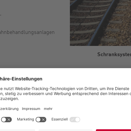
r
 Bahnbehandlungsanlagen
Schranksystem
Optionen der Ca
en Produkten mit
Arbeitsfeldbeleuchtung