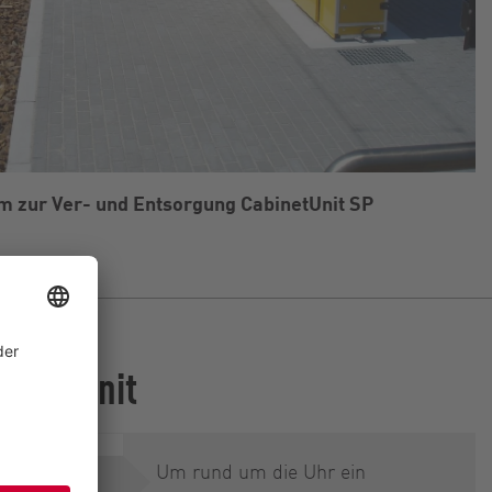
 zur Ver- und Entsorgung CabinetUnit SP
binetUnit
Um rund um die Uhr ein