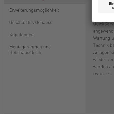
Drehkolbe
wurde ein
Erweiterungsmöglichkeit
Designkon
Geschütztes Gehäuse
QuickServ
angewende
Kupplungen
Wartung u
Technik b
Montagerahmen und
Höhenausgleich
Anlagen si
wieder ver
werden au
reduziert.