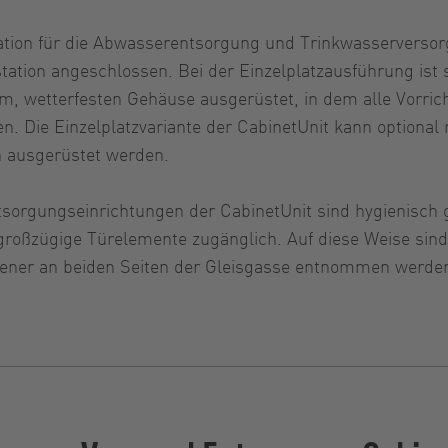
tation für die Abwasserentsorgung und Trinkwasserverso
station angeschlossen. Bei der Einzelplatzausführung ist
tem, wetterfesten Gehäuse ausgerüstet, in dem alle Vorri
. Die Einzelplatzvariante der CabinetUnit kann optional
n ausgerüstet werden.
orgungseinrichtungen der CabinetUnit sind hygienisch g
er großzügige Türelemente zugänglich. Auf diese Weise si
ener an beiden Seiten der Gleisgasse entnommen werde