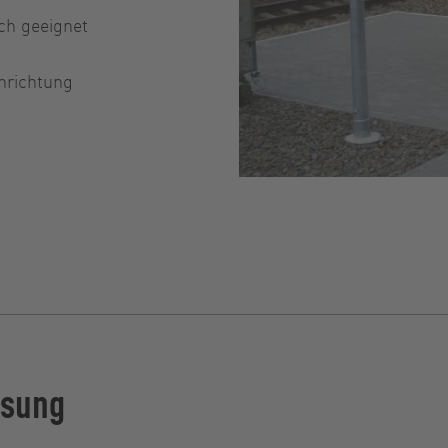
ich geeignet
nrichtung
ösung