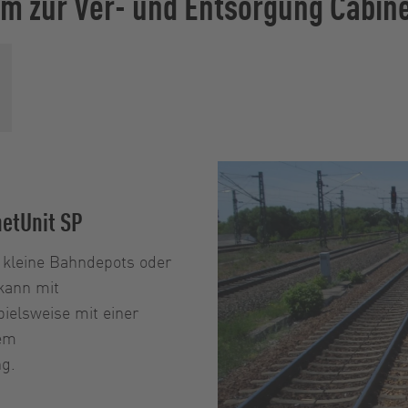
m zur Ver- und Entsorgung Cabine
netUnit SP
r kleine Bahndepots oder
 kann mit
ielsweise mit einer
nem
ng.