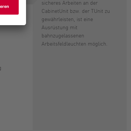
sicheres Arbeiten an der
CabinetUnit bzw. der TUnit zu
gewährleisten, ist eine
Ausrüstung mit
bahnzugelassenen
Arbeitsfeldleuchten möglich.
g
n