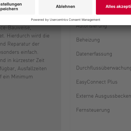
npumpen der VX-Serie
 durchdachtes
Automatisierung
zept, die
Autorisierung
ice-Bauweise,
t. Hierdurch wird die
Beheizung
nd Reparatur der
esonders einfach.
Datenerfassung
nd in kürzester Zeit
Durchflussüberwachun
fügbar, Ausfallzeiten
f ein Minimum
EasyConnect Plus
Externe Ausgussbecke
Fernsteuerung