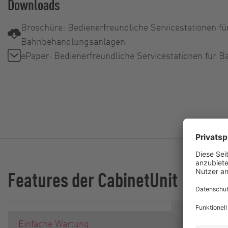
Downloads
Broschüre: Bedienerfreundliche Servicestationen fü
Bahnbehandlungsanlagen
ePaper: Bedienerfreundliche Servicestationen für
Features der CabinetUnit
Bei unser
Einfache Wartung