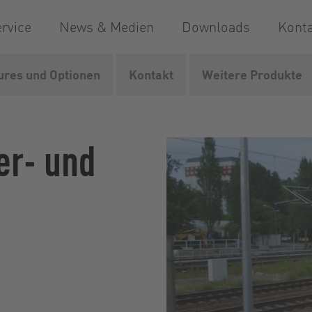
rvice
News & Medien
Downloads
Kont
ures und Optionen
Kontakt
Weitere Produkte
Bahn
CabinetUnit
er- und