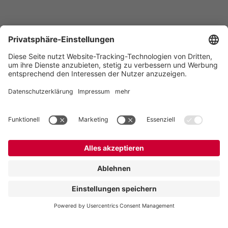
Vogelsang -
Leading in Technology
Vogelsang Austria GmbH
Tümmelhofstraße 1
3143 Pyhra
Österreich
Contact
Tel.:
+43 664 16 56 724
E-Mail:
austria@vogelsang.info