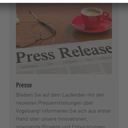
Presse
Bleiben Sie auf dem Laufenden mit den
neuesten Pressemitteilungen über
Vogelsang! Informieren Sie sich aus erster
Hand über unsere Innovationen,
spannende Projekte und Entwicklungen.