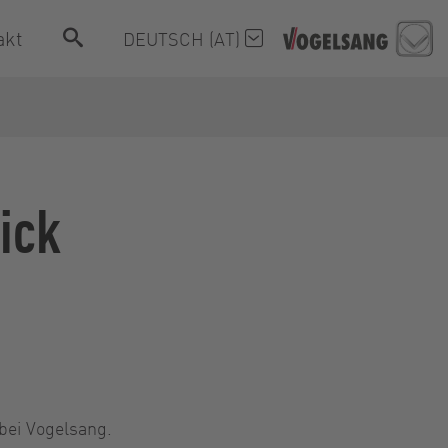
akt
DEUTSCH (AT)
ick
bei Vogelsang.