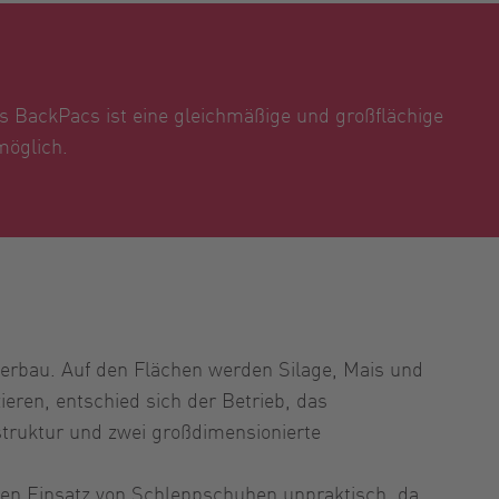
s BackPacs ist eine gleichmäßige und großflächige
möglich.
kerbau. Auf den Flächen werden Silage, Mais und
ren, entschied sich der Betrieb, das
truktur und zwei großdimensionierte
den Einsatz von Schleppschuhen unpraktisch, da