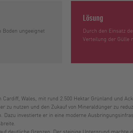
Lösung
em Boden ungeeignet
Durch den Einsatz de
Verteilung der Gülle 
 Cardiff, Wales, mit rund 2.500 Hektar Grünland und Ac
r zu nutzen und den Zukauf von Mineraldünger zu reduzie
Dazu investierte er in eine moderne Ausbringungsinfras
breite.
 auf deutliche Grenzen. Der steinige Untergrund machte 