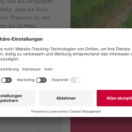
il, was die Genauigkeit
afür, dass die Gülle
ird. Praktisch für den
der die 24 Meter
gt werden können. Die 300
BackPac in Aktio
mäßig, sodass weder
osierung und einfacher
ür die Bedingungen auf
e zuverlässige
beit während der