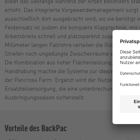
bleibt das Gestänge während der Arbeit besonders stab
erhöht. Das integrierte Vorgewendemanagement sorgt d
ausschließlich dort ausgebracht wird, wo sie benötigt w
Feldeinsatz ist zudem die kompakte Klapptechnik, mit 
Arbeitsbreite schnell und platzsparend zusammengele
Millimeter langen Fallrohre verteilen die Gülle gleich
Streifen noch ungedüngte Zwischenräume entstehen.
Die Kombination aus hoher Flächenleistung, präziser D
Handhabung machte die Systeme zur idealen Lösung f
der Pancross Farm. Ergänzt wird der Nutzen durch ein
Ersatzteilversorgung, die eine unterbrechungsfreie Ar
Ausbringungssaison sicherstellt.
Vorteile des BackPac