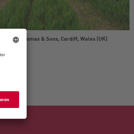
n bei VJ Thomas & Sons, Cardiff, Wales (UK)