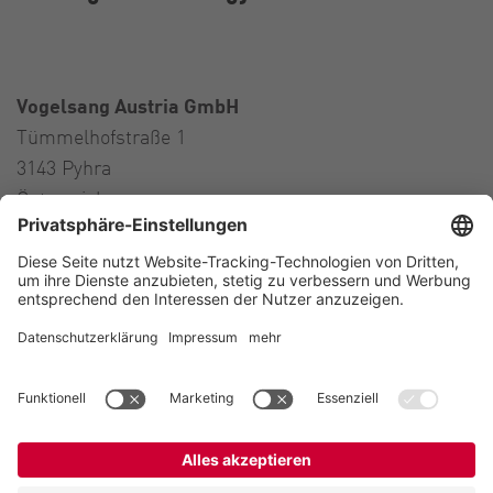
Vogelsang Austria GmbH
Tümmelhofstraße 1
3143 Pyhra
Österreich
Contact
Tel.:
+43 664 16 56 724
E-Mail:
austria@vogelsang.info