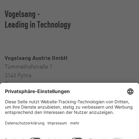
Vogelsang -
Leading in Technology
Vogelsang Austria GmbH
Tümmelhofstraße 1
3143 Pyhra
Österreich
Contact
Tel.:
+43 664 16 56 724
E-Mail:
austria@vogelsang.info