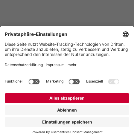
Vogelsang -
Leading in Technology
Vogelsang Austria GmbH
Tümmelhofstraße 1
3143 Pyhra
Österreich
Contact
Tel.:
+43 664 16 56 724