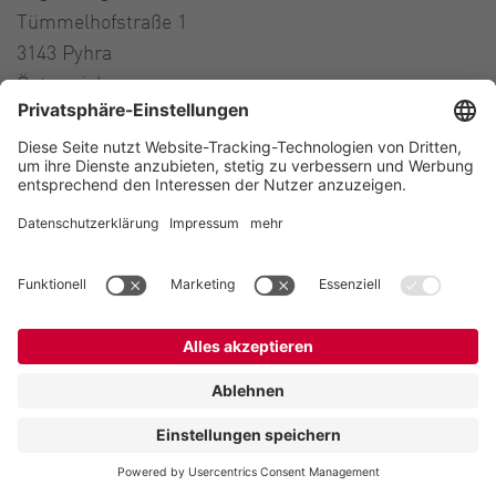
Tümmelhofstraße 1
3143 Pyhra
Österreich
Contact
Tel.:
+43 664 16 56 724
E-Mail:
austria@vogelsang.info
Kontakt
Impressum
Datenschutz