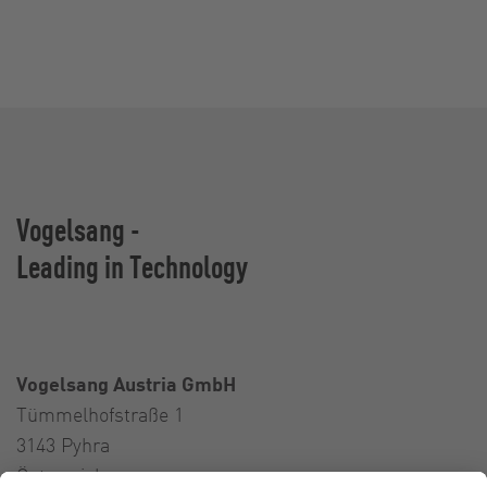
Vogelsang -
Leading in Technology
Vogelsang Austria GmbH
Tümmelhofstraße 1
3143 Pyhra
Österreich