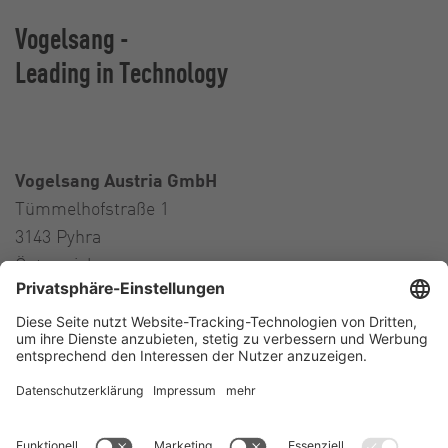
Vogelsang -
Leading in Technology
Vogelsang Austria GmbH
Tümmelhofstraße 1
3143 Pyhra
Österreich
Contact
Tel.:
+43 664 16 56 724
E-Mail:
austria@vogelsang.info