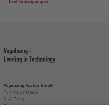
Drehkolbenpumpen
Vogelsang -
Leading in Technology
Vogelsang Austria GmbH
Tümmelhofstraße 1
3143 Pyhra
Österreich