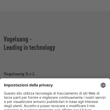
Vogelsang -
Leading in technology
Vogelsang S.r.l.
Via Bertolino 9/A
26025 Pandino CR
Italia
Contatto