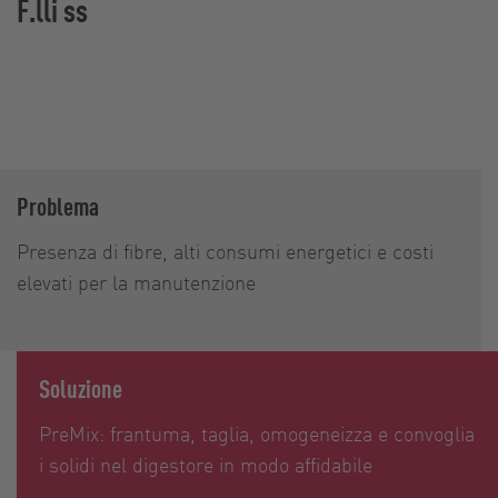
F.lli ss
Problema
Presenza di fibre, alti consumi energetici e costi
elevati per la manutenzione
Soluzione
PreMix: frantuma, taglia, omogeneizza e convoglia
i solidi nel digestore in modo affidabile