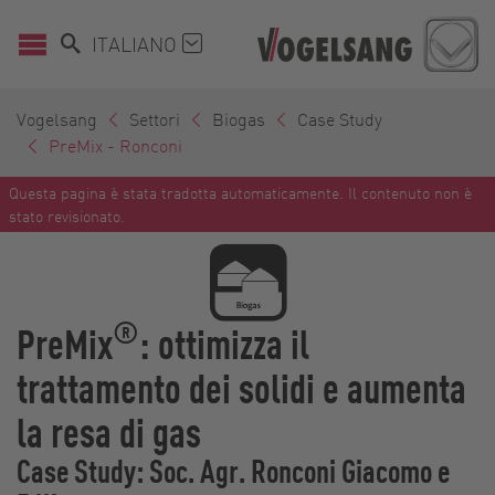
ITALIANO
Vogelsang
Settori
Biogas
Case Study
PreMix - Ronconi
Questa pagina è stata tradotta automaticamente. Il contenuto non è
stato revisionato.
®
PreMix
: ottimizza il
trattamento dei solidi e aumenta
la resa di gas
Case Study: Soc. Agr. Ronconi Giacomo e