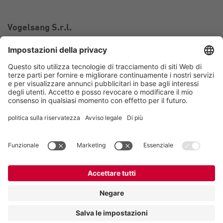
Vogelsang S.r.l.
Via Bertolino 9/A
26025 Pandino CR
Italia
Contatto
Telefono:
+39 0373 97 06 99
Email:
italy@vogelsang.info
Contatto
Imprint
Nota sulla tutela dei dati personali
Whistleblowing