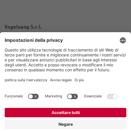
Vogelsang S.r.l.
Via Bertolino 9/A
26025 Pandino CR
Italia
Contatto
Telefono:
+39 0373 97 06 99
Email:
italy@vogelsang.info
Contatto
Imprint
Nota sulla tutela dei dati personali