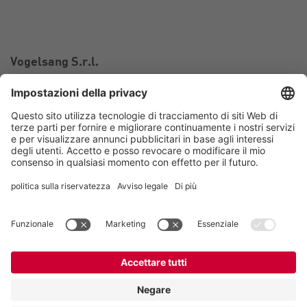
Vogelsang S.r.l.
Via Bertolino 9/A
26025 Pandino CR
Italia
Contatto
Telefono:
+39 0373 97 06 99
Email:
italy@vogelsang.info
Contatto
Imprint
Nota sulla tutela dei dati personali