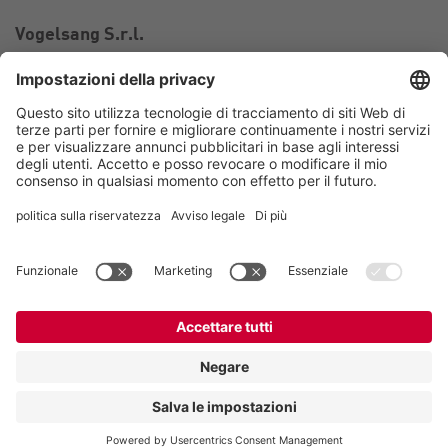
Vogelsang S.r.l.
Via Bertolino 9/A
26025 Pandino CR
Italia
Contatto
Telefono:
+39 0373 97 06 99
Email:
italy@vogelsang.info
Contatto
Imprint
Nota sulla tutela dei dati personali
Whistleblowing