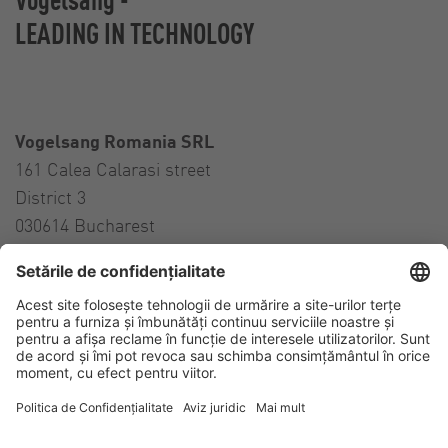
LEADING IN TECHNOLOGY
Vogelsang Romania SRL
161 Calea Calarasi street
District 3
030614 Bucharest
Romania
Contact
Tel:
+
40 314 27 27 57
E-Mail:
sales.ro@vogelsang.info