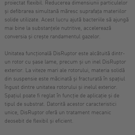
proiectat flexibil. Reducerea dimensiunii particulelor
și defibrarea simultană măresc suprafața materiilor
solide utilizate. Acest lucru ajută bacteriile să ajungă
mai bine la substanțele nutritive, accelerează
conversia și crește randamentul gazelor.
Unitatea funcțională DisRuptor este alcătuită dintr-
un rotor cu șase lame, precum și un inel DisRuptor
exterior. La viteze mari ale rotorului, materia solidă
din suspensie este măcinată și fracturată în spațiul
îngust dintre unitatea rotorului și inelul exterior.
Spațiul poate fi reglat în funcție de aplicație și de
tipul de substrat. Datorită acestor caracteristici
unice, DisRuptor oferă un tratament mecanic
deosebit de flexibil și eficient.