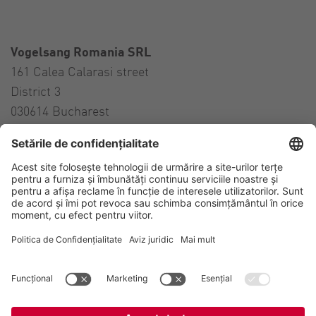
Vogelsang Romania SRL
161 Calea Calarasi street
District 3
030614 Bucharest
Romania
Contact
Tel:
+
40 314 27 27 57
E-Mail:
sales.ro@vogelsang.info