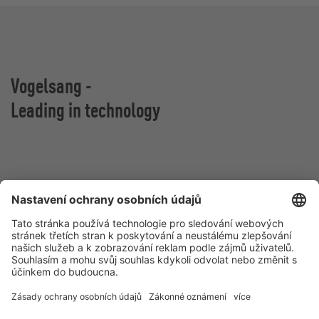
Vogelsang -
Leading in technology
Vogelsang CZ s.r.o.
Olomoucká 81
627 00 Brno
Česká republika
Kontakt
Tel.:
+420 511 440 475