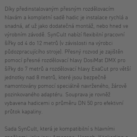
Díky předinstalovaným přesným rozdělovacím
hlavám a kompletní sadě hadic je instalace rychlá a
snadná, ať už jako dodatečná montáž, nebo hned ve
výrobním závodě. SynCult nabízí flexibilní pracovní
šířky od 4 do 12 metrů (v závislosti na výrobci
půdozpracujícího stroje). Přesný rozvod je zajištěn
pomocí přesné rozdělovací hlavy DosiMat DMX pro
šířky do 7 metrů a rozdělovací hlavy ExaCut pro větší
jednotky nad 8 metrů, které jsou bezpečně
namontovány pomocí speciálně navrženého, žárově
pozinkovaného adaptéru. Souprava je rovněž
vybavena hadicemi o průměru DN 50 pro efektivní
průtok kapaliny.
Sada SynCult, která je kompatibilní s hlavními
značkami, jako jsou Amazone, Horsch, Köckerling a