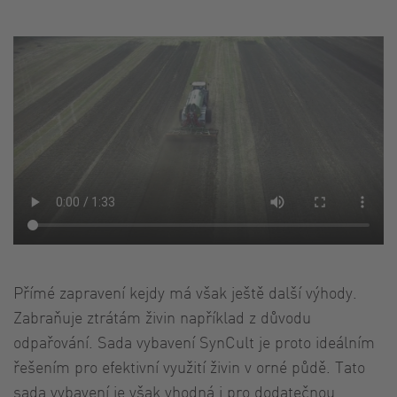
Přímé zapravení kejdy má však ještě další výhody.
Zabraňuje ztrátám živin například z důvodu
odpařování. Sada vybavení SynCult je proto ideálním
řešením pro efektivní využití živin v orné půdě. Tato
sada vybavení je však vhodná i pro dodatečnou