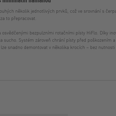
uhých několik jednotlivých prvků, což ve srovnání s čerpa
 za to přepracovat.
 osvědčenými bezpulzními rotačními písty HiFlo. Díky inov
 na sucho. Systém zároveň chrání písty před poškozením a
lze snadno demontovat v několika krocích – bez nutnosti o