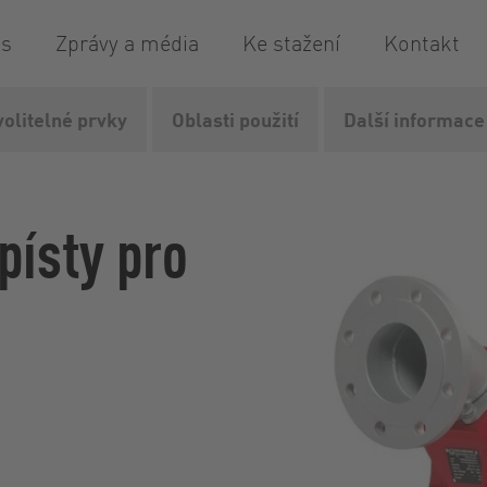
is
Zprávy a média
Ke stažení
Kontakt
volitelné prvky
Oblasti použití
Další informace
 písty
Čerpadla řady IQ
písty pro