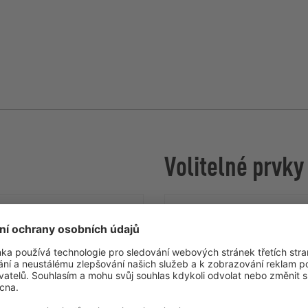
Volitelné prvky
Rozmanitost materíalu
ATEX