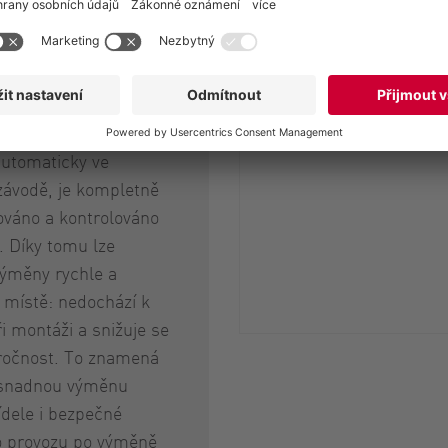
rtridge od společnosti
 je symbolem moderní
chnologie. Mechanické
 kazetovém provedení
automaticky ve
závodě, je kompletně
váno a kontrolováno
. Díky tomu lze
výměny rychle a
 místě: nedochází k
 montáži a snižuje se
ročnost. To znamená
 snadnou výměnu
ídele i bezpečné
o provozu po výměně