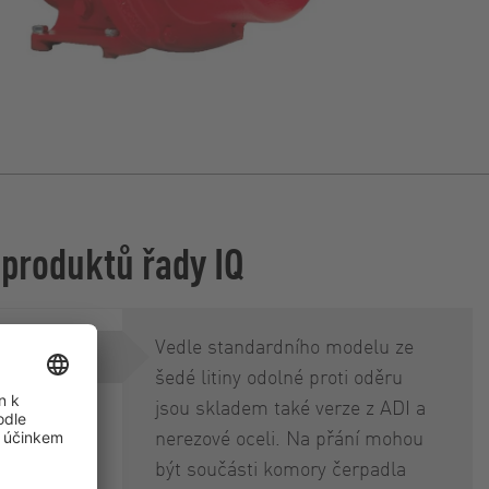
 produktů řady IQ
Vedle standardního modelu ze
šedé litiny odolné proti oděru
jsou skladem také verze z ADI a
nerezové oceli. Na přání mohou
být součásti komory čerpadla