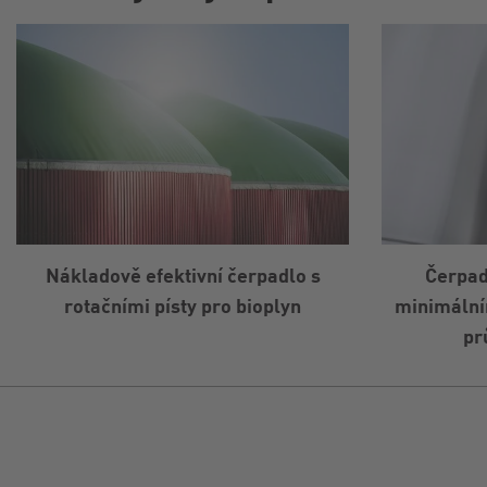
Nákladově efektivní čerpadlo s
Čerpadl
rotačními písty pro bioplyn
minimální
pr