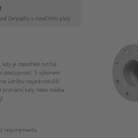
2
né čerpadlo s rotačními písty
 kdy je zapotřebí rychlá
ní dostupnost. S výkonem
 na údržbu nejjednodušší
ad primární kaly nebo média
).
all requirements