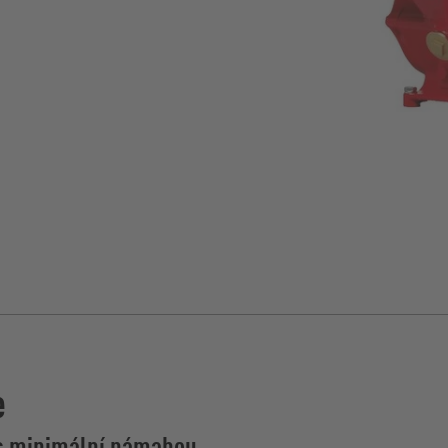
e
 s minimální námahou