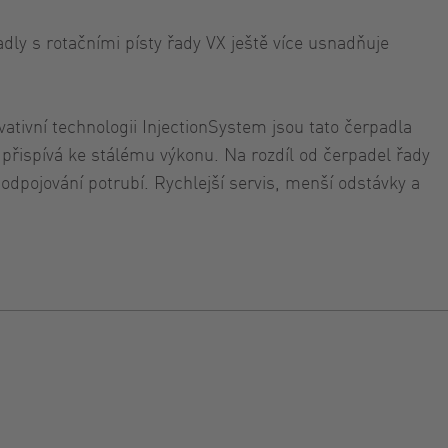
dly s rotačními písty řady VX ještě více usnadňuje
ativní technologii InjectionSystem jsou tato čerpadla
 přispívá ke stálému výkonu. Na rozdíl od čerpadel řady
dpojování potrubí. Rychlejší servis, menší odstávky a