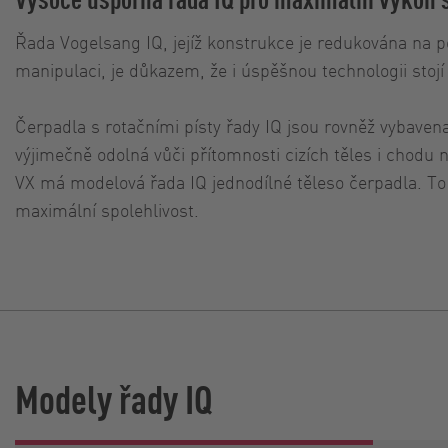
Řada Vogelsang IQ, jejíž konstrukce je redukována na po
manipulaci, je důkazem, že i úspěšnou technologii stojí
Čerpadla s rotačními písty řady IQ jsou rovněž vybavena
výjimečně odolná vůči přítomnosti cizích těles i chodu
VX má modelová řada IQ jednodílné těleso čerpadla. To 
maximální spolehlivost.
Modely řady IQ