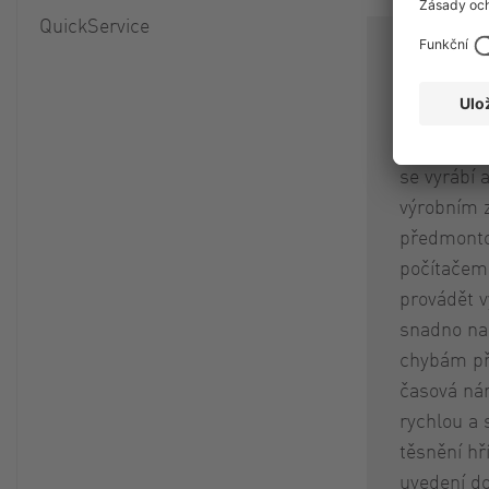
QuickService
Quality Ca
Vogelsang
těsnicí te
těsnění v
se vyrábí 
výrobním 
předmonto
počítačem
provádět 
snadno na
chybám při
časová ná
rychlou a
těsnění hř
uvedení d