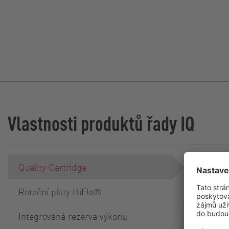
Vlastnosti produktů řady IQ
Quality Cartridge
Rotační písty HiFlo®
Integrovaná rezerva výkonu