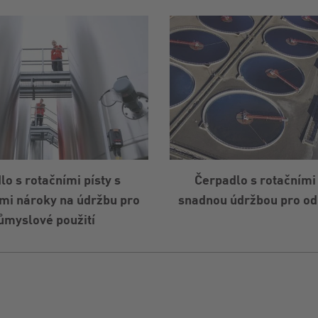
o s rotačními písty s
Čerpadlo s rotačními 
mi nároky na údržbu pro
snadnou údržbou pro od
ůmyslové použití