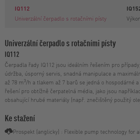
IQ112
IQ15
Univerzální čerpadlo s rotačními písty
Výkon
Univerzální čerpadlo s rotačními písty
IQ112
Čerpadla řady IQ112 jsou ideálním řešením pro případy,
údržba, úsporný servis, snadná manipulace a maximál
3
až 78 m
/h a tlakem až 7 barů se jedná o hospodárné a
řešení pro obtížně čerpatelná média, jako jsou napříkl
obsahující hrubé materiály (např. znečištěný použitý olej
Ke stažení
Prospekt (anglicky) : Flexible pump technology for 