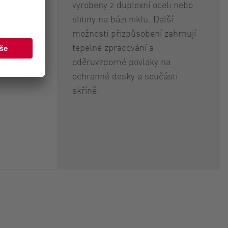
vyrobeny z duplexní oceli nebo
slitiny na bázi niklu. Další
možnosti přizpůsobení zahrnují
tepelné zpracování a
oděruvzdorné povlaky na
ochranné desky a součásti
skříně.