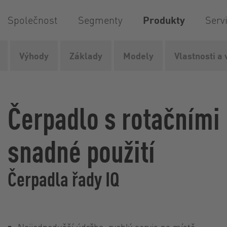
Společnost
Segmenty
Produkty
Serv
Výhody
Základy
Modely
Vlastnosti a 
Vogelsang
Produkty
Čerpadla
Čerpadla s rotačními
Čerpadlo s rotačními 
snadné použití
Čerpadla řady IQ
Nejjednodušší údržba, rychlý servis na místě