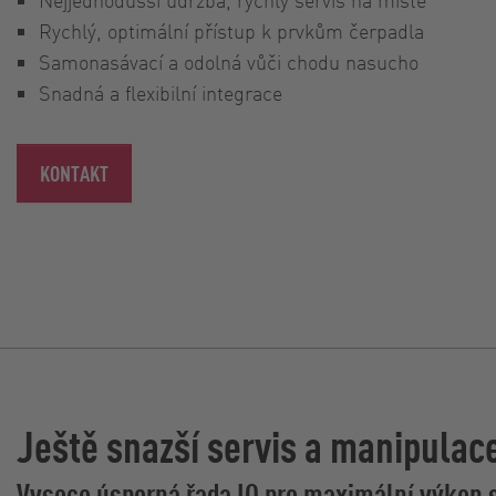
Rychlý, optimální přístup k prvkům čerpadla
Samonasávací a odolná vůči chodu nasucho
Snadná a flexibilní integrace
KONTAKT
Ještě snazší servis a manipulac
Vysoce úsporná řada IQ pro maximální výkon