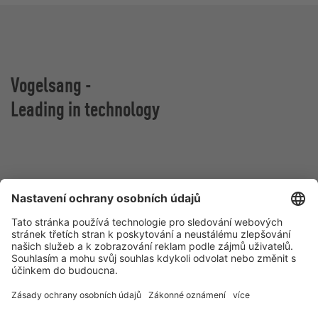
Vogelsang -
Leading in technology
Vogelsang CZ s.r.o.
Olomoucká 81
627 00 Brno
Česká republika
Kontakt
Tel.:
+420 511 440 475