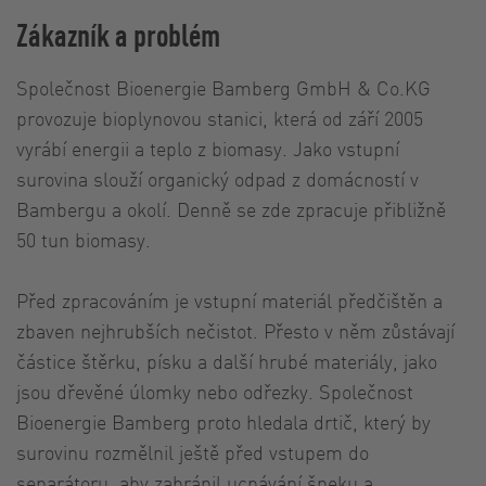
Zákazník a problém
Společnost Bioenergie Bamberg GmbH & Co.KG
provozuje bioplynovou stanici, která od září 2005
vyrábí energii a teplo z biomasy. Jako vstupní
surovina slouží organický odpad z domácností v
Bambergu a okolí. Denně se zde zpracuje přibližně
50 tun biomasy.
Před zpracováním je vstupní materiál předčištěn a
zbaven nejhrubších nečistot. Přesto v něm zůstávají
částice štěrku, písku a další hrubé materiály, jako
jsou dřevěné úlomky nebo odřezky. Společnost
Bioenergie Bamberg proto hledala drtič, který by
surovinu rozmělnil ještě před vstupem do
separátoru, aby zabránil ucpávání šneku a