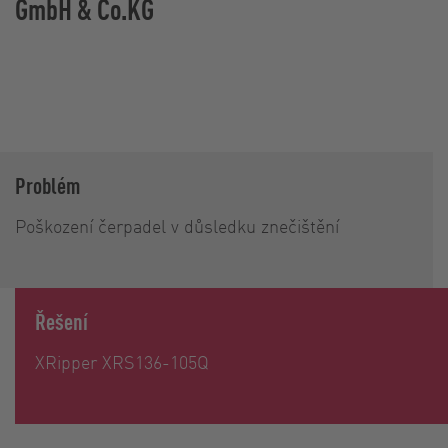
GmbH & Co.KG
Problém
Poškození čerpadel v důsledku znečištění
Řešení
XRipper XRS136-105Q