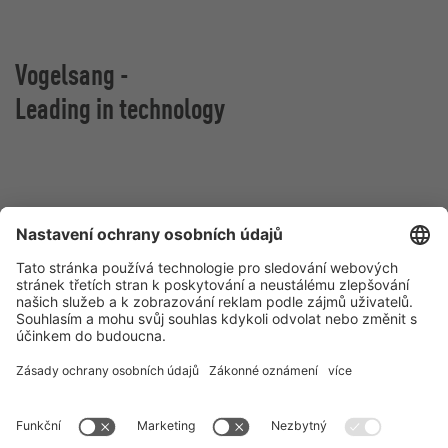
Vogelsang -
Leading in technology
Vogelsang CZ s.r.o.
Olomoucká 81
627 00 Brno
Česká republika
Kontakt
Tel.:
+420 511 440 475
E-Mail:
czech-republic@vogelsang.info