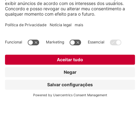
Vogelsang -
Leading in technology
Vogelsang Brasil Ltda.
Av. Theodomiro Porto da Fonseca, 3397
São Leopoldo/RS, 93022-715
Brasil
Contato
Tel.:
+55 51 3600-5555
E-mail:
contato@vogelsang.com.br