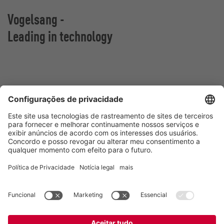
Vogelsang -
Leading in technology
Vogelsang Brasil Ltda.
Av. Theodomiro Porto da Fonseca, 3397
São Leopoldo/RS, 93022-715
Brasil
Contato
Tel.:
+55 51 3600-5555
E-mail:
contato@vogelsang.com.br