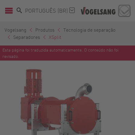
PORTUGUÊS (BR)
Vogelsang
Produtos
Tecnologia de separação
Separadores
XSplit
Esta página foi traduzida automaticamente. O conteúdo não foi
revisado.