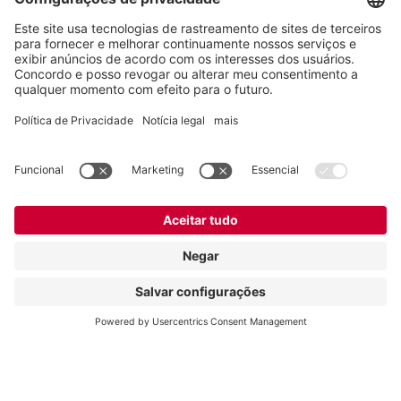
Vogelsang -
Leading in technology
Vogelsang Brasil Ltda.
Av. Theodomiro Porto da Fonseca, 3397
São Leopoldo/RS, 93022-715
Brasil
Contato
Tel.:
+55 51 3600-5555
E-mail:
contato@vogelsang.com.br