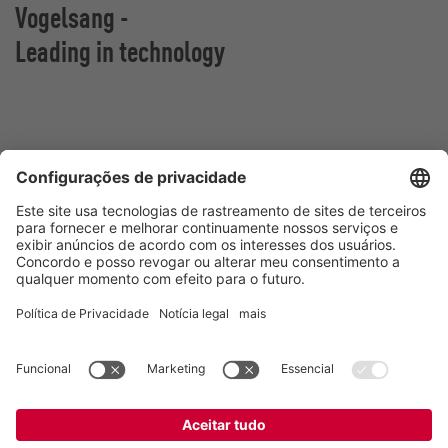
Vogelsang -
Leading in technology
Vogelsang Brasil Ltda.
Av. Theodomiro Porto da Fonseca, 3397
São Leopoldo/RS, 93022-715
Brasil
Contato
Tel.:
+55 51 3600-5555
E-mail:
contato@vogelsang.com.br