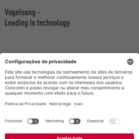
Vogelsang -
Leading in technology
Vogelsang Brasil Ltda.
Av. Theodomiro Porto da Fonseca, 3397
São Leopoldo/RS, 93022-715
Brasil
Contato
Tel.:
+55 51 3600-5555
E-mail:
contato@vogelsang.com.br