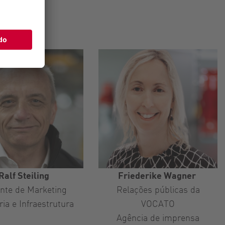
Ralf Steiling
Friederike Wagner
nte de Marketing
Relações públicas da
ria e Infraestrutura
VOCATO
Agência de imprensa