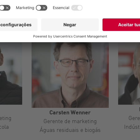
g
Carsten Wenner
eting
Gere
Gerente de marketing
cola
Indúst
Águas residuais e biogás