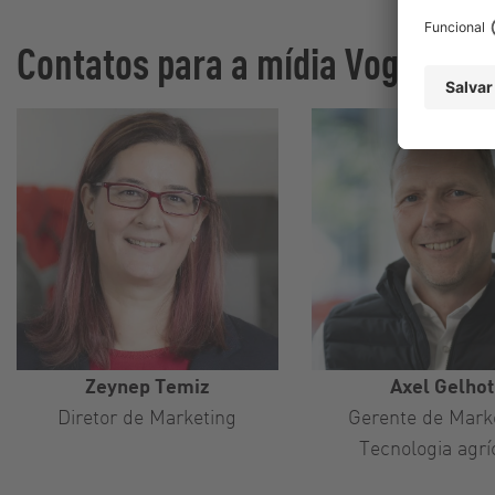
Contatos para a mídia Vogelsan
Zeynep Temiz
Axel Gelhot
Diretor de Marketing
Gerente de Mark
Tecnologia agrí