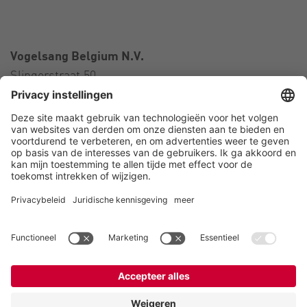
Vogelsang Belgium N.V.
Slingerstraat 50
8820 Torhout
België
Contact
Telefoon:
+32 51 81 96 40
E-Mail:
belgium@vogelsang.info