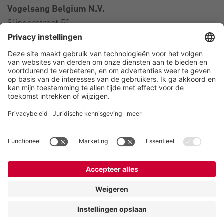
Vogelsang Belgium N.V.
Slingerstraat 50
8820 Torhout
België
Contact
Telefoon:
+32 51 81 96 40
E-Mail:
belgium@vogelsang.info
Contact
Colofon
Privacyverklaring