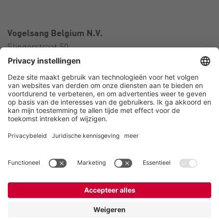
Vogelsang Belgium N.V.
Slingerstraat 50
8820 Torhout
België
Contact
Telefoon:
+32 51 81 96 40
E-Mail:
belgium@vogelsang.info