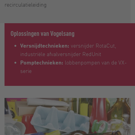
recirculatieleiding
Oplossingen van Vogelsang
Versnijdtechnieken:
versnijder RotaCut,
industriële afvalversnijder RedUnit
Pomptechnieken:
lobbenpompen van de VX-
serie