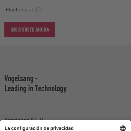
¡Mantente al día!
INSCRÍBETE AHORA
Vogelsang -
Leading in Technology
Vogelsang S.L.U.
Carrer Falcó, 10-12,