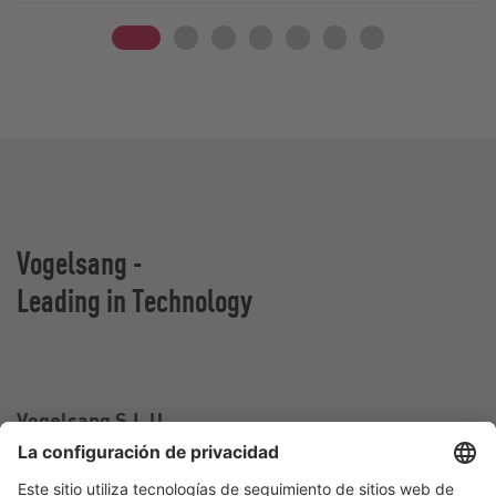
Vogelsang -
Leading in Technology
Vogelsang S.L.U.
Carrer Falcó, 10-12,
43810 El Pla de Santa Maria, Tarragona